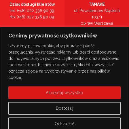
Dział obsługi klientów
TANAKE
tel. (+48) 022 336 90 39
ul. Powstańców Śląskich
fax (+48) 022 336 90 09
103/1
01-355 Warszawa
Recepcja
mazowieckie
Cenimy prywatność użytkowników
tel. (+48) 022 336 90 00
Zobacz na mapie >
Używamy plików cookie, aby poprawić jakość
przeglądania, wyświetlać reklamy lub treści dostosowane
do indywidualnych potrzeb użytkowników oraz analizować
ruch na stronie. Kliknięcie przycisku „Akceptuj wszystkie”
oznacza zgodę na wykorzystywanie przez nas plików
cookie.
Akceptuj wszystko
Dostosuj
Odrzucać
© Copyright 2026
TANAKE