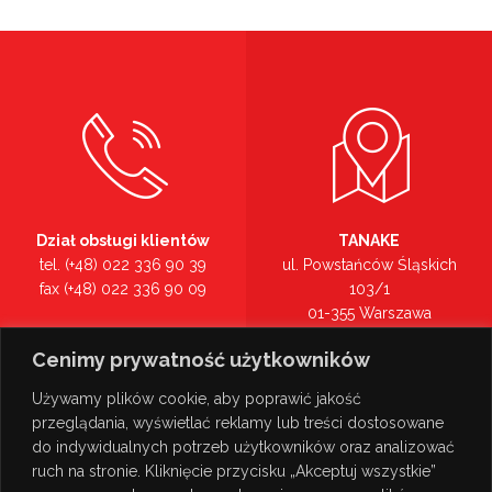
Dział obsługi klientów
TANAKE
tel. (+48) 022 336 90 39
ul. Powstańców Śląskich
fax (+48) 022 336 90 09
103/1
01-355 Warszawa
Recepcja
mazowieckie
Cenimy prywatność użytkowników
tel. (+48) 022 336 90 00
Zobacz na mapie >
Używamy plików cookie, aby poprawić jakość
przeglądania, wyświetlać reklamy lub treści dostosowane
do indywidualnych potrzeb użytkowników oraz analizować
ruch na stronie. Kliknięcie przycisku „Akceptuj wszystkie”