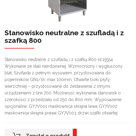
Stanowisko neutralne z szufladą i z
szafką 800
Stanowisko neutralne z szufladą i z szafką 800 id:15554
Wykonane ze stali nierdzewnej. Wzmocniony i wygłuszony
blat. Szuflada z pełnym wysuwem, przystosowana do
pojemników GN1/1h. max 100mm. Otwarte boki płyty
wierzchniej – przystosowane do zestawienia z innymi
urządzeniami z linii 700. Możliwość wykonania stanowisk o
szerokości z przedziału od 250 do 800 mm. Wyposażenie
opcjonalne: GY7V001 maskownica skrajna lewa GY7V002
maskownica skrajna prawa GY7V003 drzwi szafki otwartej
Zapytaj o produkt