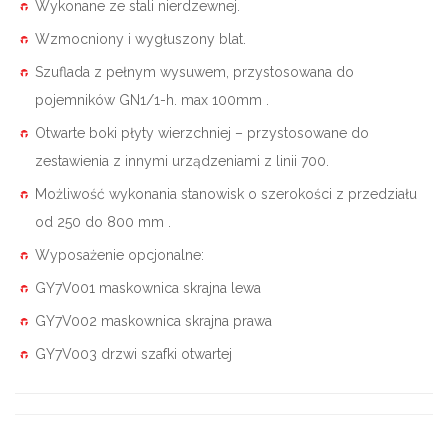
Wykonane ze stali nierdzewnej.
Wzmocniony i wygłuszony blat.
Szuflada z pełnym wysuwem, przystosowana do
pojemników GN1/1-h. max 100mm .
Otwarte boki płyty wierzchniej – przystosowane do
zestawienia z innymi urządzeniami z linii 700.
Możliwość wykonania stanowisk o szerokości z przedziału
od 250 do 800 mm .
Wyposażenie opcjonalne:
GY7V001 maskownica skrajna lewa
GY7V002 maskownica skrajna prawa
GY7V003 drzwi szafki otwartej