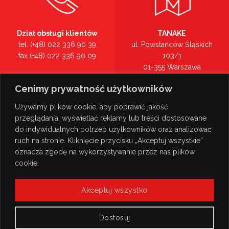
Dział obsługi klientów
TANAKE
tel. (+48) 022 336 90 39
ul. Powstańców Śląskich
fax (+48) 022 336 90 09
103/1
01-355 Warszawa
Recepcja
mazowieckie
Cenimy prywatność użytkowników
tel. (+48) 022 336 90 00
Zobacz na mapie >
Używamy plików cookie, aby poprawić jakość
przeglądania, wyświetlać reklamy lub treści dostosowane
do indywidualnych potrzeb użytkowników oraz analizować
ruch na stronie. Kliknięcie przycisku „Akceptuj wszystkie”
oznacza zgodę na wykorzystywanie przez nas plików
cookie.
Akceptuj wszystko
Dostosuj