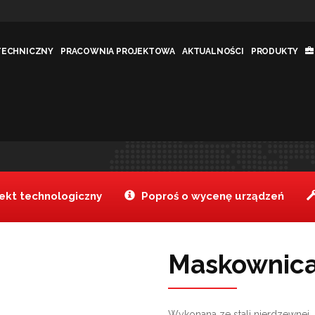
TECHNICZNY
PRACOWNIA PROJEKTOWA
AKTUALNOŚCI
PRODUKTY
a
Jeste
kt technologiczny
Poproś o wycenę urządzeń
Maskownica 
Wykonana ze stali nierdzewnej.