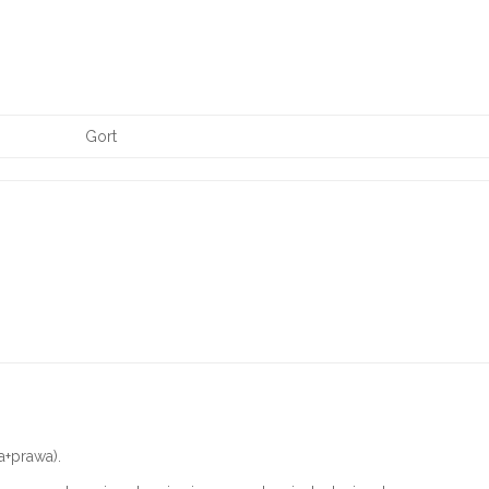
Gort
a+prawa).