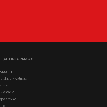
IĘCEJ INFORMACJI
egulamin
lityka prywatności
wroty
eklamacje
apa strony
ODO