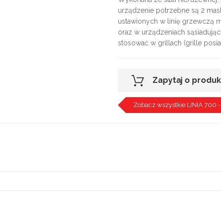
urządzenie potrzebne są 2 mas
ustawionych w linię grzewczą m
oraz w urządzeniach sąsiadując
stosować w grillach (grille po
Zapytaj o produk
Zobacz wszystkie LINIA 700 - 