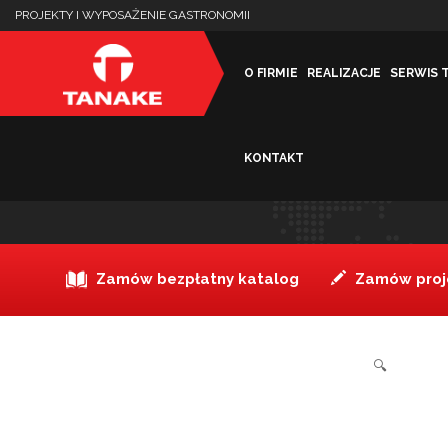
PROJEKTY I WYPOSAŻENIE GASTRONOMII
O FIRMIE
REALIZACJE
SERWIS 
KONTAKT
Maskownica skrajna – lew
Zamów bezpłatny katalog
Zamów proje
🔍