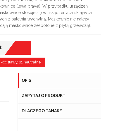
kownice (lewa+prawa). W przypadku urządzeń
askownice stosuje się w urządzeniach skrajnych
ych z patelnią wychylną. Maskownic nie należy
siadają maskownice zespolone z płytą grzewczą).
t
Podstawy, st. neutralne
OPIS
ZAPYTAJ O PRODUKT
DLACZEGO TANAKE