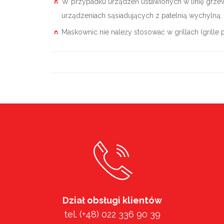
W przypadku urządzeń ustawionych w linię grzew
urządzeniach sąsiadujących z patelnią wychylną.
Maskownic nie należy stosować w grillach (grill
Dział obsługi klientów
tel. (+48) 022 336 90 39