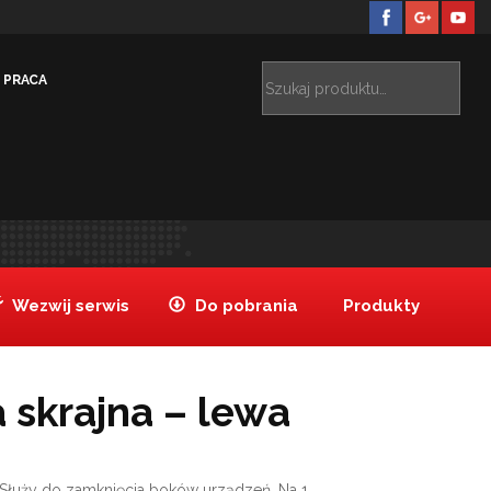
PRACA
ś tutaj:
Tanake
Produkty
Maskownica skrajna – lewa
>
>
Wezwij serwis
Do pobrania
Produkty
skrajna – lewa
 Służy do zamknięcia boków urządzeń. Na 1