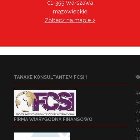
01-355 Warszawa
mazowieckie
Zobacz na mapie >
TANAKE KONSULTANTEM FCSI !
W
R
Po
Z
FIRMA WIARYGODNA FINANSOWO
R
M
R