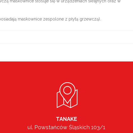
czą maskownice stosuje się w urządzeniach skrajnych oraz w
e posiadają maskownice zespolone z płytą grzewczą).
TANAKE
ul. Powstańców Śląskich 103/1