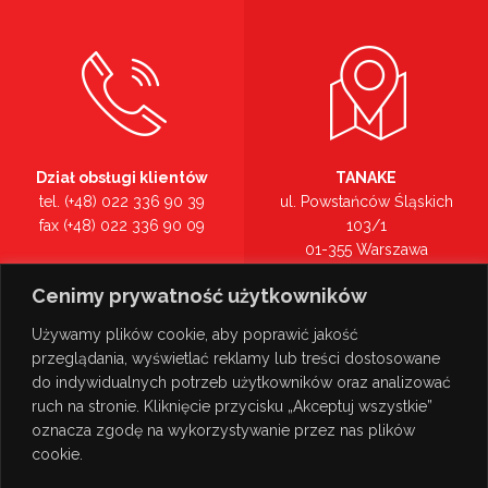
Dział obsługi klientów
TANAKE
tel. (+48) 022 336 90 39
ul. Powstańców Śląskich
fax (+48) 022 336 90 09
103/1
01-355 Warszawa
Recepcja
mazowieckie
Cenimy prywatność użytkowników
tel. (+48) 022 336 90 00
Zobacz na mapie >
Używamy plików cookie, aby poprawić jakość
przeglądania, wyświetlać reklamy lub treści dostosowane
do indywidualnych potrzeb użytkowników oraz analizować
ruch na stronie. Kliknięcie przycisku „Akceptuj wszystkie”
oznacza zgodę na wykorzystywanie przez nas plików
cookie.