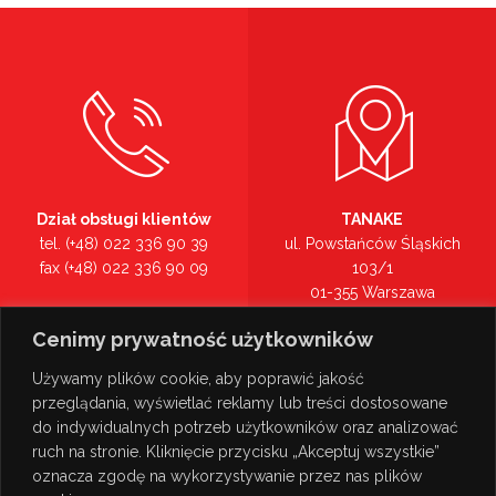
Dział obsługi klientów
TANAKE
tel. (+48) 022 336 90 39
ul. Powstańców Śląskich
fax (+48) 022 336 90 09
103/1
01-355 Warszawa
Recepcja
mazowieckie
Cenimy prywatność użytkowników
tel. (+48) 022 336 90 00
Zobacz na mapie >
Używamy plików cookie, aby poprawić jakość
przeglądania, wyświetlać reklamy lub treści dostosowane
do indywidualnych potrzeb użytkowników oraz analizować
ruch na stronie. Kliknięcie przycisku „Akceptuj wszystkie”
oznacza zgodę na wykorzystywanie przez nas plików