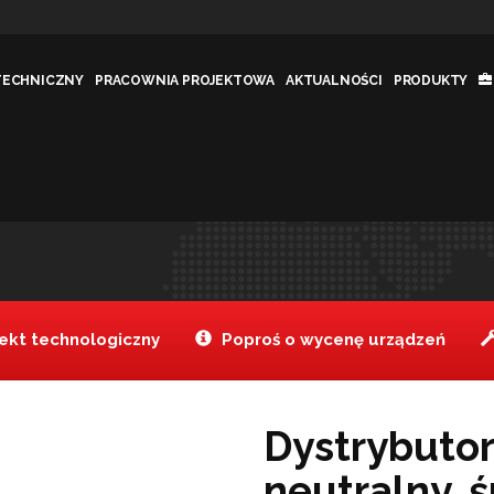
TECHNICZNY
PRACOWNIA PROJEKTOWA
AKTUALNOŚCI
PRODUKTY
ralny, śr. 210-
Jesteś tutaj:
Tanake
Produk
>
kt technologiczny
Poproś o wycenę urządzeń
Dystrybutor
neutralny, 