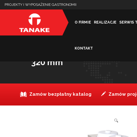
PROJEKTY I WYPOSAŻENIE GASTRONOMII
O FIRMIE
REALIZACJE
SERWIS 
KONTAKT
Dystrybutor do talerzy neut
320 mm
Zamów bezpłatny katalog
Zamów proje
🔍