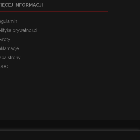
IĘCEJ INFORMACJI
egulamin
lityka prywatności
wroty
eklamacje
apa strony
ODO