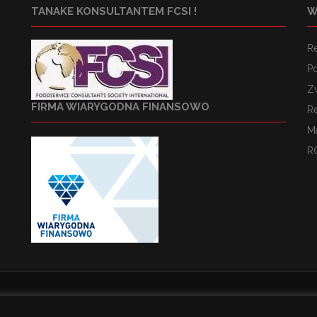
TANAKE KONSULTANTEM FCSI !
W
R
Po
Z
FIRMA WIARYGODNA FINANSOWO
R
M
R