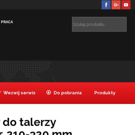
PRACA
ty
Dystrybutor do talerzy neutralny, śr. 210-320 mm
>
Wezwij serwis
Do pobrania
Produkty
 do talerzy
śr. 210-320 mm