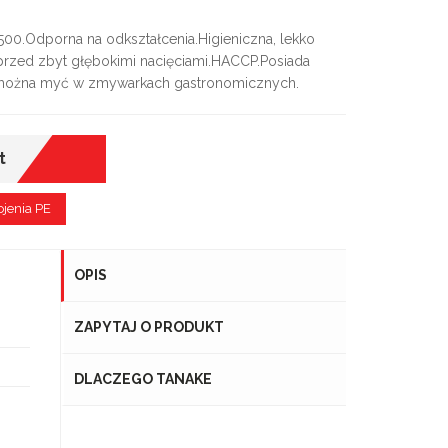
00.Odporna na odkształcenia.Higieniczna, lekko
przed zbyt głębokimi nacięciami.HACCP.Posiada
: można myć w zmywarkach gastronomicznych.
t
ojenia PE
OPIS
ZAPYTAJ O PRODUKT
DLACZEGO TANAKE