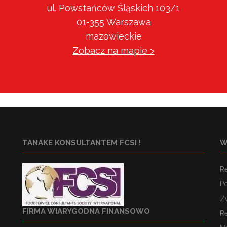
ul. Powstańców Śląskich 103/1
01-355 Warszawa
mazowieckie
Zobacz na mapie >
TANAKE KONSULTANTEM FCSI !
W
R
Po
Z
FIRMA WIARYGODNA FINANSOWO
R