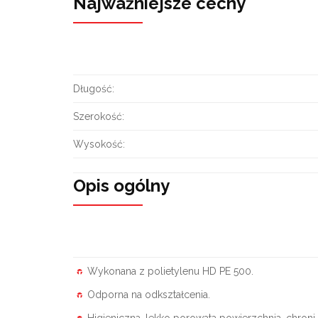
Najważniejsze cechy
Długość:
Szerokość:
Wysokość:
Opis ogólny
Wykonana z polietylenu HD PE 500.
Odporna na odkształcenia.
Higieniczna, lekko porowata powierzchnia, chroni