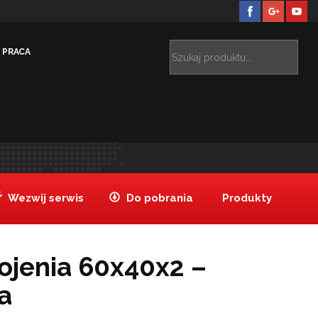
PRACA
Produkty
Deska do krojenia 60x40x2 – HACCP, biała
>
Wezwij serwis
Do pobrania
Produkty
ojenia 60x40x2 –
a