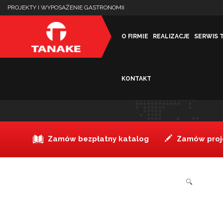
PROJEKTY I WYPOSAŻENIE GASTRONOMII
O FIRMIE
REALIZACJE
SERWIS 
KONTAKT
Deska do krojenia 60x40x2
Zamów bezpłatny katalog
Zamów proje
🔍