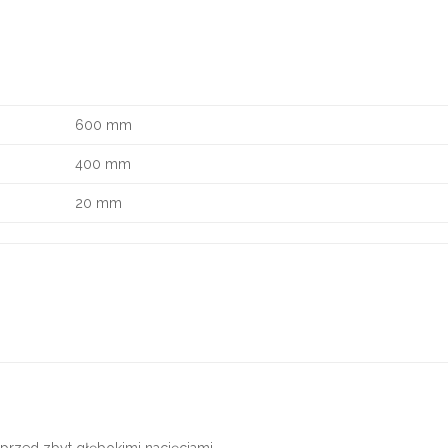
600 mm
400 mm
20 mm
 przed zbyt głębokimi nacięciami.