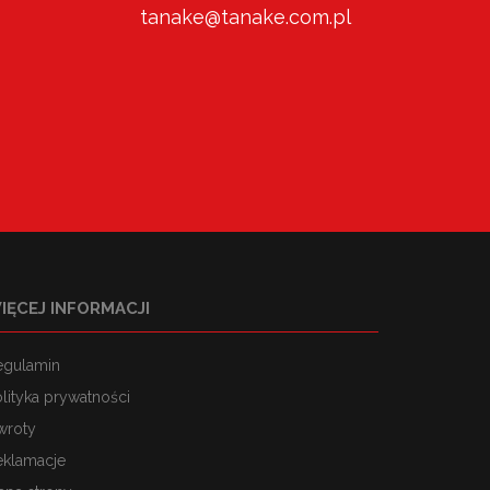
tanake@tanake.com.pl
IĘCEJ INFORMACJI
egulamin
lityka prywatności
wroty
eklamacje