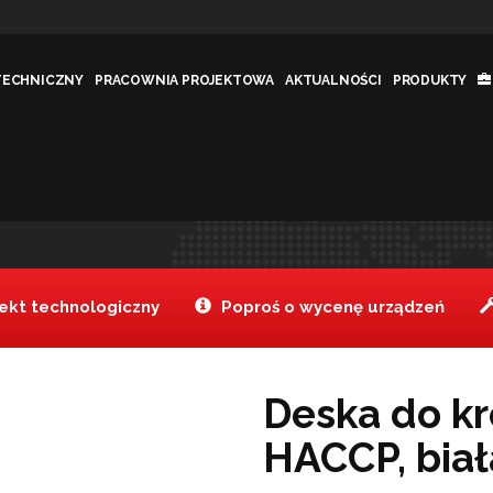
TECHNICZNY
PRACOWNIA PROJEKTOWA
AKTUALNOŚCI
PRODUKTY
 – HACCP, biała
Jesteś tutaj:
Tanake
>
kt technologiczny
Poproś o wycenę urządzeń
Deska do kr
HACCP, biał