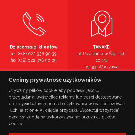
Dział obsługi klientów
TANAKE
tel. (+48) 022 336 90 39
ul. Powstańców Śląskich
fax (+48) 022 336 90 09
103/1
01-355 Warszawa
Recepcja
mazowieckie
Cenimy prywatność użytkowników
tel. (+48) 022 336 90 00
Zobacz na mapie >
Używamy plików cookie, aby poprawić jakość
przeglądania, wyświetlać reklamy lub treści dostosowane
do indywidualnych potrzeb użytkowników oraz analizować
ruch na stronie. Kliknięcie przycisku „Akceptuj wszystkie”
oznacza zgodę na wykorzystywanie przez nas plików
cookie.