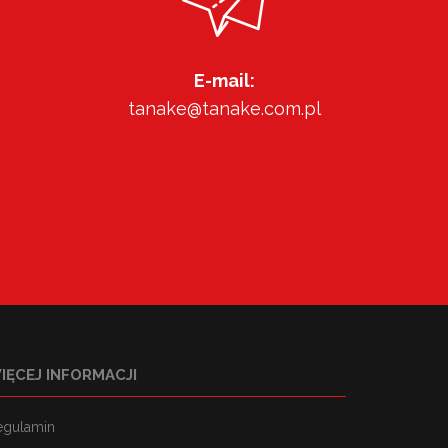
E-mail:
tanake@tanake.com.pl
IĘCEJ INFORMACJI
egulamin