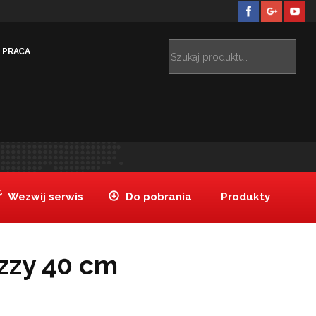
PRACA
Jesteś tutaj:
Tanake
Produkty
Siatka do pizzy 40 cm
>
>
Wezwij serwis
Do pobrania
Produkty
izzy 40 cm