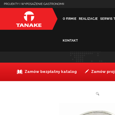
PROJEKTY I WYPOSAŻENIE GASTRONOMII
O FIRMIE
REALIZACJE
SERWIS 
KONTAKT
Siatka do pizzy 40 cm
Zamów bezpłatny katalog
Zamów proje
🔍