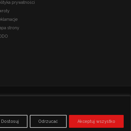
lityka prywatności
wroty
eklamacje
apa strony
ODO
Dostosuj
Odrzucać
Akceptuj wszystko