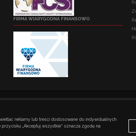
Po
Z
FIRMA WIARYGODNA FINANSOWO
R
M
R
wietlać reklamy lub treści dostosowane do indywidualnych
ie przycisku „Akceptuj wszystkie” oznacza zgodę na