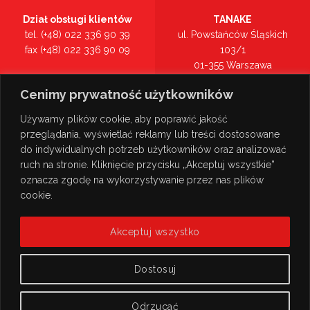
Dział obsługi klientów
TANAKE
tel. (+48) 022 336 90 39
ul. Powstańców Śląskich
fax (+48) 022 336 90 09
103/1
01-355 Warszawa
Recepcja
mazowieckie
Cenimy prywatność użytkowników
tel. (+48) 022 336 90 00
Zobacz na mapie >
Używamy plików cookie, aby poprawić jakość
przeglądania, wyświetlać reklamy lub treści dostosowane
do indywidualnych potrzeb użytkowników oraz analizować
ruch na stronie. Kliknięcie przycisku „Akceptuj wszystkie”
oznacza zgodę na wykorzystywanie przez nas plików
cookie.
Akceptuj wszystko
Dostosuj
Odrzucać
© Copyright 2026
TANAKE