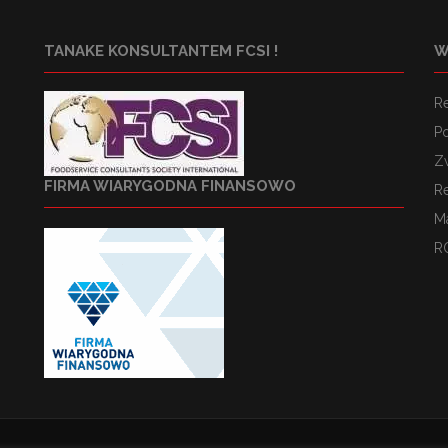
TANAKE KONSULTANTEM FCSI !
W
R
Po
Z
FIRMA WIARYGODNA FINANSOWO
R
M
R