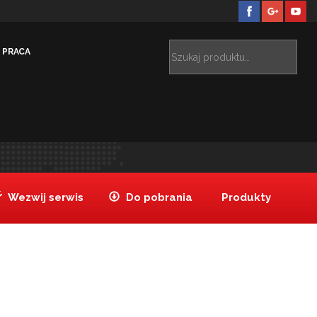
PRACA
utaj:
Tanake
Serwis techniczny
DRUK ZGŁOSZENIA
>
>
Wezwij serwis
Do pobrania
Produkty