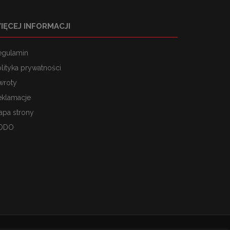
IĘCEJ INFORMACJI
egulamin
lityka prywatności
wroty
eklamacje
apa strony
ODO