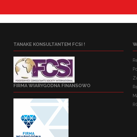
TANAKE KONSULTANTEM FCSI !
W
R
Po
Z
FIRMA WIARYGODNA FINANSOWO
R
M
R