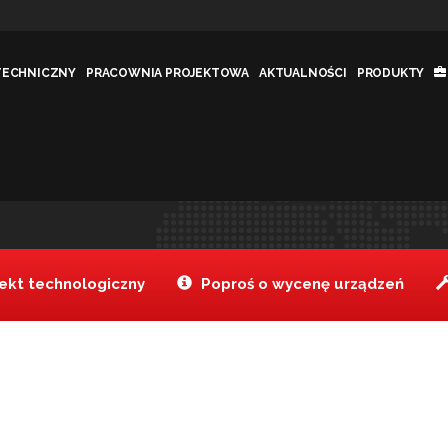
TECHNICZNY
PRACOWNIA PROJEKTOWA
AKTUALNOŚCI
PRODUKTY
Jesteś tutaj:
Tanake
Rozw
>
kt technologiczny
Poproś o wycenę urządzeń