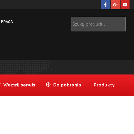
PRACA
iązania dedykowane
Systemy p.-pożarowe ANSUL
>
>
uszczelniacz_rury2[1]
Wezwij serwis
Do pobrania
Produkty