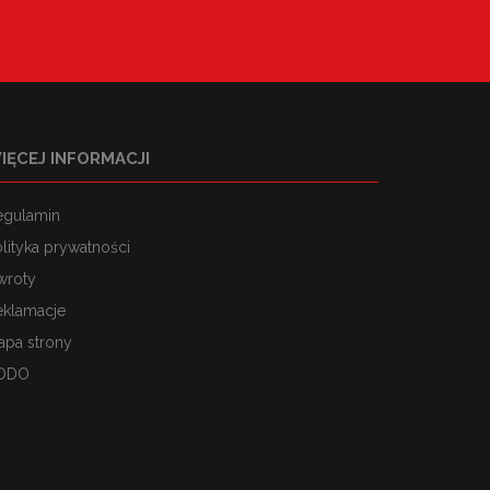
IĘCEJ INFORMACJI
egulamin
lityka prywatności
wroty
eklamacje
apa strony
ODO