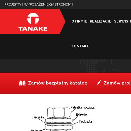
PROJEKTY I WYPOSAŻENIE GASTRONOMII
O FIRMIE
REALIZACJE
SERWIS 
KONTAKT
uszczelniacz_rury2[1]
Zamów bezpłatny katalog
Zamów proje