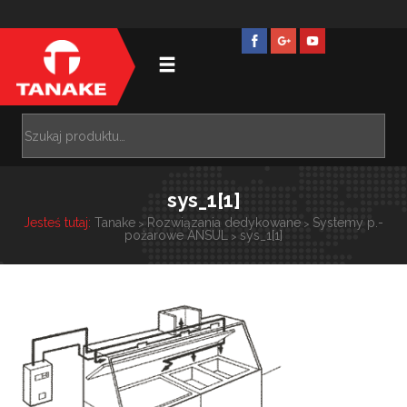
sys_1[1]
Jesteś tutaj:
Tanake
Rozwiązania dedykowane
Systemy p.-
>
>
pożarowe ANSUL
sys_1[1]
>