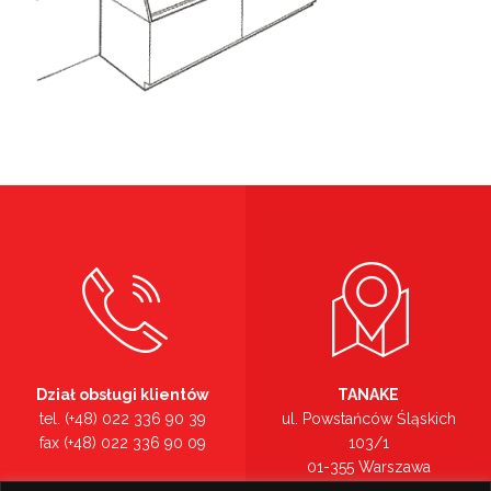
Dział obsługi klientów
TANAKE
tel. (+48) 022 336 90 39
ul. Powstańców Śląskich
fax (+48) 022 336 90 09
103/1
01-355 Warszawa