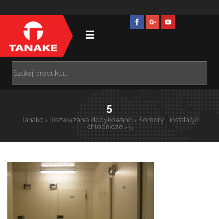
5
Tanake
Rozwiązania dedykowane
Komory i instalacje
>
>
chłodnicze
5
>