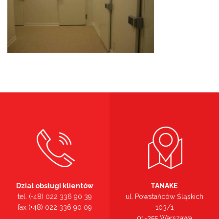
Dział obsługi klientów
TANAKE
tel. (+48) 022 336 90 39
ul. Powstańców Śląskich
fax (+48) 022 336 90 09
103/1
01-355 Warszawa