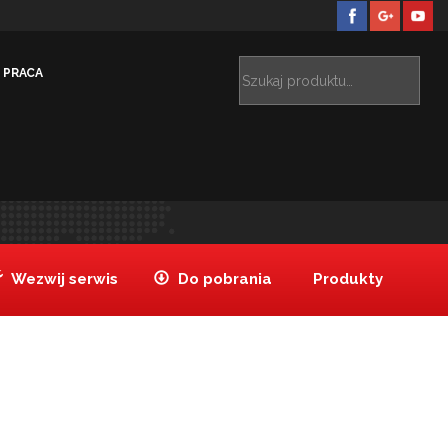
PRACA
ązania dedykowane
Bary
Sheraton Warszawa_bar2
>
>
Wezwij serwis
Do pobrania
Produkty