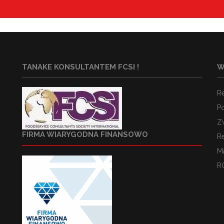
TANAKE KONSULTANTEM FCSI !
W
R
Po
Z
FIRMA WIARYGODNA FINANSOWO
R
M
R