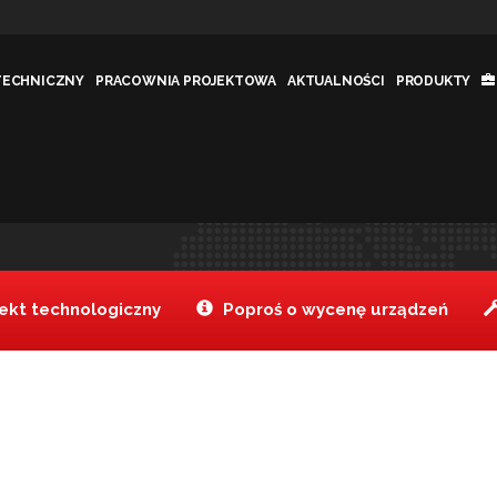
TECHNICZNY
PRACOWNIA PROJEKTOWA
AKTUALNOŚCI
PRODUKTY
Jesteś tutaj:
Tanake
Rozwi
>
kt technologiczny
Poproś o wycenę urządzeń