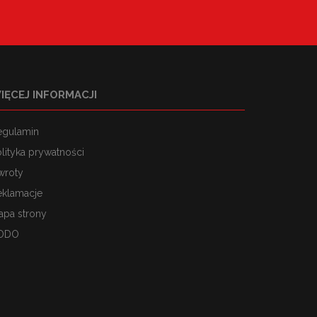
IĘCEJ INFORMACJI
egulamin
lityka prywatności
wroty
eklamacje
apa strony
ODO