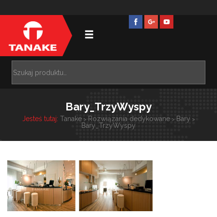
Bary_TrzyWyspy
Jesteś tutaj:
Tanake
Rozwiązania dedykowane
Bary
>
>
>
Bary_TrzyWyspy