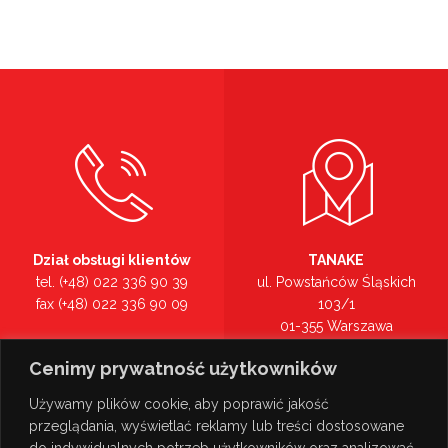
Dział obsługi klientów
TANAKE
tel. (+48) 022 336 90 39
ul. Powstańców Śląskich
fax (+48) 022 336 90 09
103/1
01-355 Warszawa
Recepcja
mazowieckie
Cenimy prywatność użytkowników
tel. (+48) 022 336 90 00
Zobacz na mapie >
Używamy plików cookie, aby poprawić jakość
przeglądania, wyświetlać reklamy lub treści dostosowane
do indywidualnych potrzeb użytkowników oraz analizować