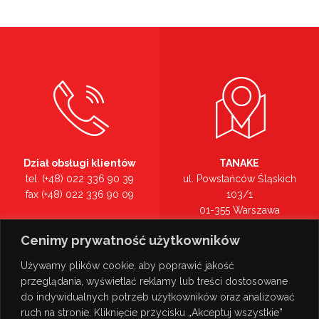
Dział obsługi klientów
TANAKE
tel. (+48) 022 336 90 39
ul. Powstańców Śląskich
fax (+48) 022 336 90 09
103/1
01-355 Warszawa
Recepcja
mazowieckie
Cenimy prywatność użytkowników
tel. (+48) 022 336 90 00
Zobacz na mapie >
Używamy plików cookie, aby poprawić jakość
przeglądania, wyświetlać reklamy lub treści dostosowane
do indywidualnych potrzeb użytkowników oraz analizować
ruch na stronie. Kliknięcie przycisku „Akceptuj wszystkie”