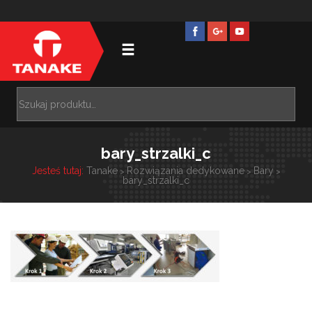
bary_strzalki_c
Jesteś tutaj:
Tanake
Rozwiązania dedykowane
Bary
>
>
>
bary_strzalki_c