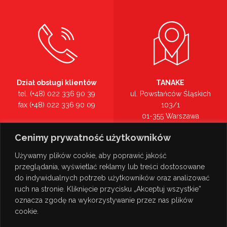
Dział obsługi klientów
TANAKE
tel. (+48) 022 336 90 39
ul. Powstańców Śląskich
fax (+48) 022 336 90 09
103/1
01-355 Warszawa
Recepcja
mazowieckie
Cenimy prywatność użytkowników
tel. (+48) 022 336 90 00
Zobacz na mapie >
Używamy plików cookie, aby poprawić jakość
przeglądania, wyświetlać reklamy lub treści dostosowane
do indywidualnych potrzeb użytkowników oraz analizować
ruch na stronie. Kliknięcie przycisku „Akceptuj wszystkie”
oznacza zgodę na wykorzystywanie przez nas plików
cookie.