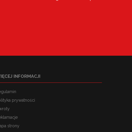
IĘCEJ INFORMACJI
egulamin
lityka prywatności
wroty
eklamacje
apa strony