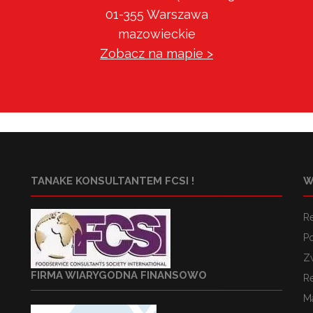
01-355 Warszawa
mazowieckie
Zobacz na mapie >
TANAKE KONSULTANTEM FCSI !
W
R
Po
Z
FIRMA WIARYGODNA FINANSOWO
R
M