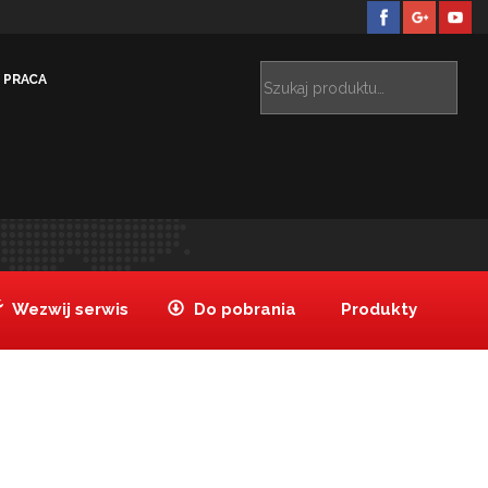
PRACA
bliczne
WOJEWÓDZKI SZPITAL SPECJALISTYCZNY
>
WROCŁAW
Szpital_wroclaw1
>
Wezwij serwis
Do pobrania
Produkty