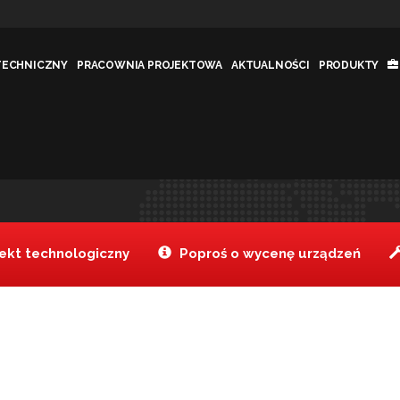
TECHNICZNY
PRACOWNIA PROJEKTOWA
AKTUALNOŚCI
PRODUKTY
Tanake
Realizacje
Pu
>
>
kt technologiczny
Poproś o wycenę urządzeń