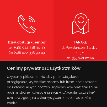
Dział obsługi klientów
TANAKE
tel. (+48) 022 336 90 39
ul. Powstańców Śląskich
fax (+48) 022 336 90 09
103/1
01-355 Warszawa
Recepcja
mazowieckie
Cenimy prywatność użytkowników
tel. (+48) 022 336 90 00
Zobacz na mapie >
Używamy plików cookie, aby poprawić jakość
przeglądania, wyświetlać reklamy lub treści dostosowane
do indywidualnych potrzeb użytkowników oraz analizować
ruch na stronie. Kliknięcie przycisku „Akceptuj wszystkie”
oznacza zgodę na wykorzystywanie przez nas plików
cookie.