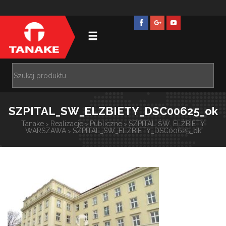
SZPITAL_SW_ELZBIETY_DSC00625_ok
Tanake
Realizacje
Publiczne
SZPITAL ŚW. ELŻBIETY
>
>
>
WARSZAWA
SZPITAL_SW_ELZBIETY_DSC00625_ok
>