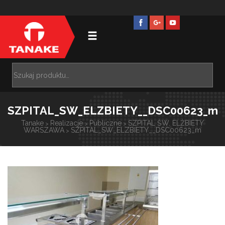
SZPITAL_SW_ELZBIETY__DSC00623_m
Tanake
Realizacje
Publiczne
SZPITAL ŚW. ELŻBIETY
>
>
>
WARSZAWA
SZPITAL_SW_ELZBIETY__DSC00623_m
>