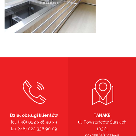
Dział obsługi klientów
TANAKE
tel. (+48) 022 336 90 39
ul. Powstańców Śląskich
fax (+48) 022 336 90 09
103/1
01-355 Warszawa