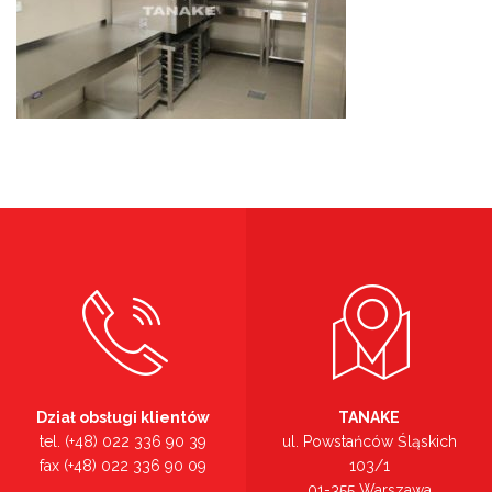
Dział obsługi klientów
TANAKE
tel. (+48) 022 336 90 39
ul. Powstańców Śląskich
fax (+48) 022 336 90 09
103/1
01-355 Warszawa