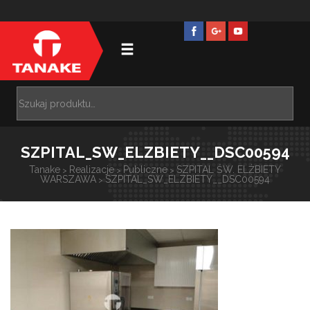
SZPITAL_SW_ELZBIETY__DSC00594
Tanake
Realizacje
Publiczne
SZPITAL ŚW. ELŻBIETY
>
>
>
WARSZAWA
SZPITAL_SW_ELZBIETY__DSC00594
>