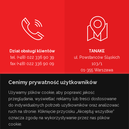
Dział obsługi klientów
TANAKE
tel. (+48) 022 336 90 39
ul. Powstańców Śląskich
fax (+48) 022 336 90 09
103/1
01-355 Warszawa
Recepcja
mazowieckie
Cenimy prywatność użytkowników
tel. (+48) 022 336 90 00
Zobacz na mapie >
Używamy plików cookie, aby poprawić jakość
przeglądania, wyświetlać reklamy lub treści dostosowane
do indywidualnych potrzeb użytkowników oraz analizować
ruch na stronie. Kliknięcie przycisku „Akceptuj wszystkie”
oznacza zgodę na wykorzystywanie przez nas plików
cookie.