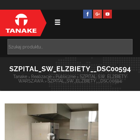
SZPITAL_SW_ELZBIETY__DSC00594
Tanake
Realizacje
Publiczne
SZPITAL ŚW. ELŻBIETY
>
>
>
WARSZAWA
SZPITAL_SW_ELZBIETY__DSC00594
>