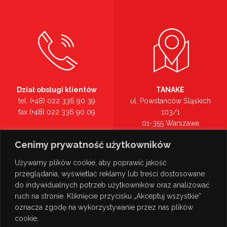
Dział obsługi klientów
TANAKE
tel. (+48) 022 336 90 39
ul. Powstańców Śląskich
fax (+48) 022 336 90 09
103/1
01-355 Warszawa
Recepcja
mazowieckie
Cenimy prywatność użytkowników
tel. (+48) 022 336 90 00
Zobacz na mapie >
Używamy plików cookie, aby poprawić jakość
przeglądania, wyświetlać reklamy lub treści dostosowane
do indywidualnych potrzeb użytkowników oraz analizować
ruch na stronie. Kliknięcie przycisku „Akceptuj wszystkie”
oznacza zgodę na wykorzystywanie przez nas plików
cookie.