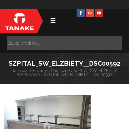
SZPITAL_SW_ELZBIETY__DSC00592
Tanake
Realizacje
Publiczne
SZPITAL ŚW. ELŻBIETY
>
>
>
WARSZAWA
SZPITAL_SW_ELZBIETY__DSC00592
>