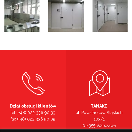
Dział obsługi klientów
TANAKE
tel. (+48) 022 336 90 39
ul. Powstańców Śląskich
fax (+48) 022 336 90 09
103/1
01-355 Warszawa
Recepcja
mazowieckie