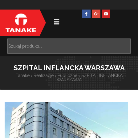
SZPITAL INFLANCKA WARSZAWA
Tanake
Realizacje
Publiczne
SZPITAL INFLANCKA
>
>
>
WARSZAWA