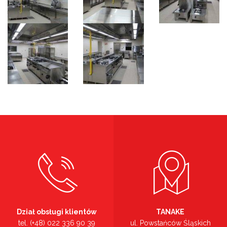
Dział obsługi klientów
TANAKE
tel. (+48) 022 336 90 39
ul. Powstańców Śląskich