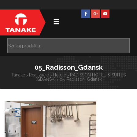
05_Radisson_Gdansk
Tanake
Realizacje
Hotele
RADISSON HOTEL & SUITES
>
>
>
(GDAŃSK)
05_Radisson_Gdansk
>