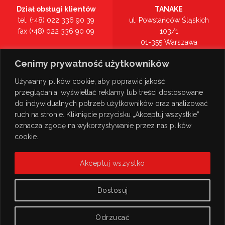
Dział obsługi klientów
TANAKE
tel. (+48) 022 336 90 39
ul. Powstańców Śląskich
fax (+48) 022 336 90 09
103/1
01-355 Warszawa
Recepcja
mazowieckie
Cenimy prywatność użytkowników
tel. (+48) 022 336 90 00
Zobacz na mapie >
Używamy plików cookie, aby poprawić jakość
przeglądania, wyświetlać reklamy lub treści dostosowane
do indywidualnych potrzeb użytkowników oraz analizować
ruch na stronie. Kliknięcie przycisku „Akceptuj wszystkie”
oznacza zgodę na wykorzystywanie przez nas plików
cookie.
Akceptuj wszystko
Dostosuj
Odrzucać
© Copyright 2026
TANAKE