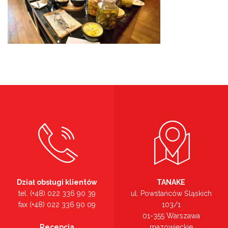
Dział obsługi klientów
TANAKE
tel. (+48) 022 336 90 39
ul. Powstańców Śląskich
fax (+48) 022 336 90 09
103/1
01-355 Warszawa
Recepcja
mazowieckie