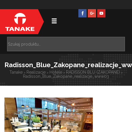
Radisson_Blue_Zakopane_realizacje_w
Tanake
Realizacje
Hotele
RADISSON BLU (ZAKOPANE)
>
>
>
>
Radisson_Blue_Zakopane_realizacje_www03