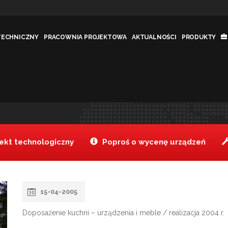
TECHNICZNY
PRACOWNIA PROJEKTOWA
AKTUALNOŚCI
PRODUKTY
NA ŁAZY
Tanake
Real
>
kt technologiczny
Poproś o wycenę urządzeń
15-04-2005
Doposażenie kuchni – urządzenia i meble / realizacja 2004 r.