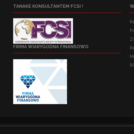
TANAKE KONSULTANTEM FCSI !
W
R
Po
Z
FIRMA WIARYGODNA FINANSOWO
R
M
R