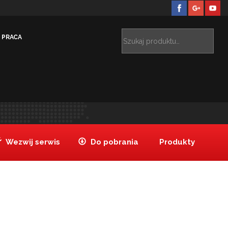
PRACA
izacje
Hotele
OŚRODEK WCZASOWY ANNA ŁAZY
>
>
Wezwij serwis
Do pobrania
Produkty