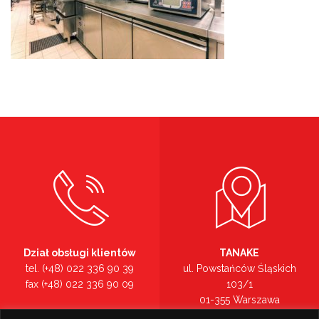
Dział obsługi klientów
TANAKE
tel. (+48) 022 336 90 39
ul. Powstańców Śląskich
fax (+48) 022 336 90 09
103/1
01-355 Warszawa
Recepcja
mazowieckie