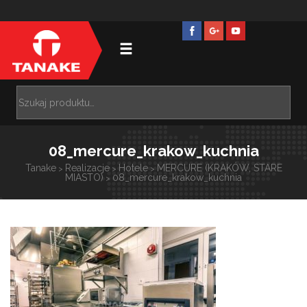
08_mercure_krakow_kuchnia
Tanake
Realizacje
Hotele
MERCURE (KRAKÓW, STARE
>
>
>
MIASTO)
08_mercure_krakow_kuchnia
>