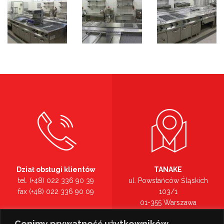
Dział obsługi klientów
TANAKE
tel. (+48) 022 336 90 39
ul. Powstańców Śląskich
fax (+48) 022 336 90 09
103/1
01-355 Warszawa
Recepcja
mazowieckie
Cenimy prywatność użytkowników