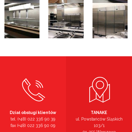
Dział obsługi klientów
TANAKE
tel. (+48) 022 336 90 39
ul. Powstańców Śląskich
fax (+48) 022 336 90 09
103/1
01-355 Warszawa