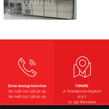
Dział obsługi klientów
TANAKE
tel. (+48) 022 336 90 39
ul. Powstańców Śląskich
fax (+48) 022 336 90 09
103/1
01-355 Warszawa
Recepcja
mazowieckie