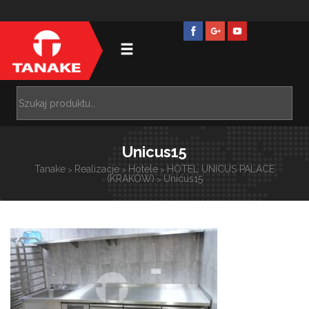
Unicus15
Tanake
Realizacje
Hotele
HOTEL UNICUS PALACE
>
>
>
(KRAKÓW)
Unicus15
>