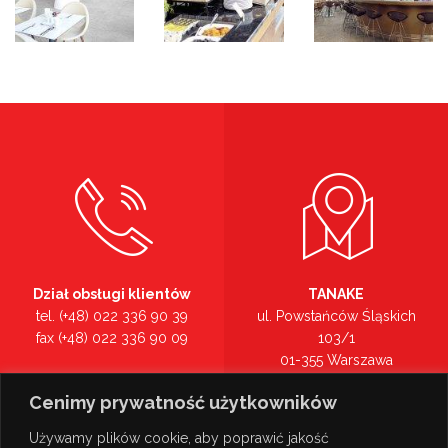
Dział obsługi klientów
TANAKE
tel. (+48) 022 336 90 39
ul. Powstańców Śląskich
fax (+48) 022 336 90 09
103/1
01-355 Warszawa
Recepcja
mazowieckie
Cenimy prywatność użytkowników
tel. (+48) 022 336 90 00
Zobacz na mapie >
Używamy plików cookie, aby poprawić jakość