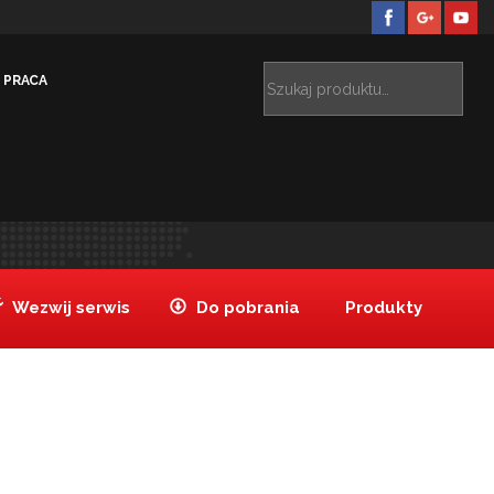
PRACA
Tanake
Realizacje
Hotele
HOTEL HILTON PRAGA
>
>
>
Wezwij serwis
Do pobrania
Produkty