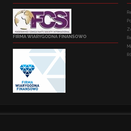
R
Po
Z
FIRMA WIARYGODNA FINANSOWO
R
M
R