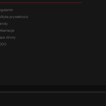
egulamin
lityka prywatności
wroty
eklamacje
apa strony
ODO