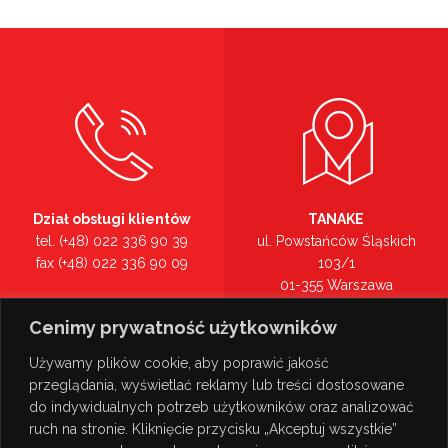
Dział obsługi klientów
TANAKE
tel. (+48) 022 336 90 39
ul. Powstańców Śląskich
fax (+48) 022 336 90 09
103/1
01-355 Warszawa
Recepcja
mazowieckie
Cenimy prywatność użytkowników
tel. (+48) 022 336 90 00
Zobacz na mapie >
Używamy plików cookie, aby poprawić jakość
przeglądania, wyświetlać reklamy lub treści dostosowane
do indywidualnych potrzeb użytkowników oraz analizować
ruch na stronie. Kliknięcie przycisku „Akceptuj wszystkie”