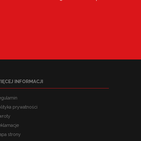
IĘCEJ INFORMACJI
egulamin
lityka prywatności
wroty
eklamacje
apa strony