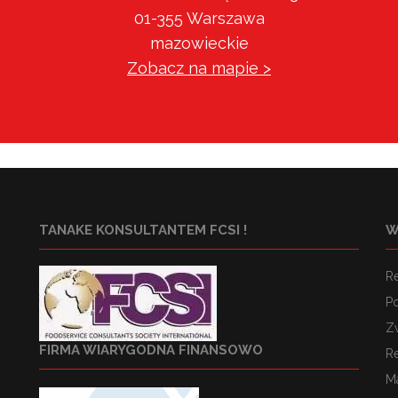
01-355 Warszawa
mazowieckie
Zobacz na mapie >
TANAKE KONSULTANTEM FCSI !
W
R
Po
Z
FIRMA WIARYGODNA FINANSOWO
R
M