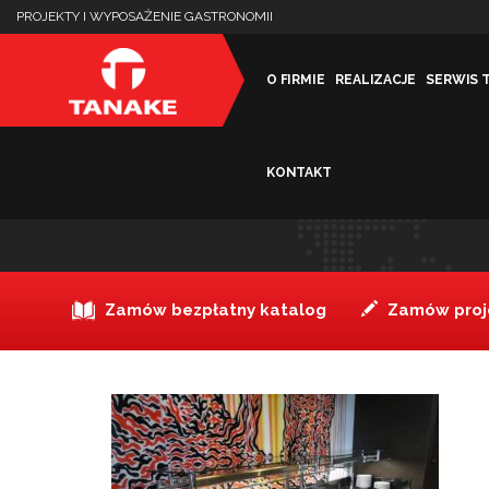
PROJEKTY I WYPOSAŻENIE GASTRONOMII
O FIRMIE
REALIZACJE
SERWIS 
KONTAKT
_sala-glowna_02_logo
Zamów bezpłatny katalog
Zamów proje