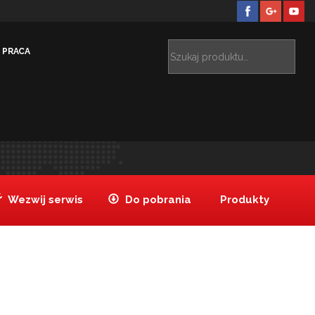
PRACA
Hotele
HOTEL HILTON DOUBLE TREE ŁÓDŹ
_sala-
>
>
glowna_02_logo
Wezwij serwis
Do pobrania
Produkty