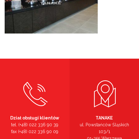
Dział obsługi klientów
TANAKE
tel. (+48) 022 336 90 39
ul. Powstańców Śląskich
fax (+48) 022 336 90 09
103/1
01-355 Warszawa