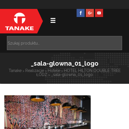
_sala-glowna_01_logo
Tanake
Realizacje
Hotele
HOTEL HILTON DOUBLE TREE
>
>
>
ŁÓDŹ
_sala-glowna_01_logo
>