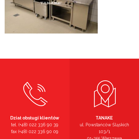
Dział obsługi klientów
TANAKE
tel. (+48) 022 336 90 39
ul. Powstańców Śląskich
fax (+48) 022 336 90 09
103/1
01-355 Warszawa