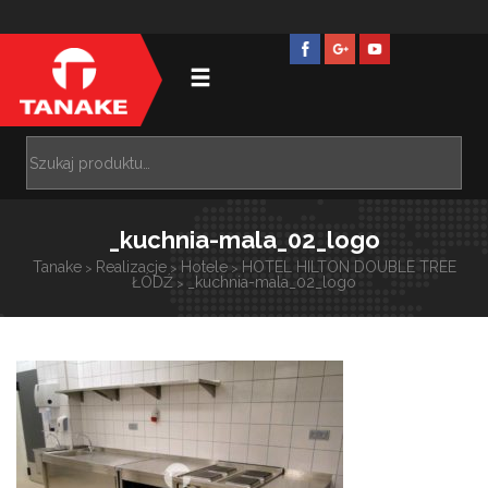
_kuchnia-mala_02_logo
Tanake
Realizacje
Hotele
HOTEL HILTON DOUBLE TREE
>
>
>
ŁÓDŹ
_kuchnia-mala_02_logo
>