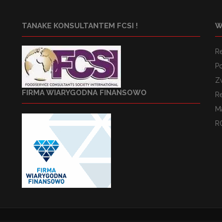
TANAKE KONSULTANTEM FCSI !
W
R
Po
Z
FIRMA WIARYGODNA FINANSOWO
R
M
R