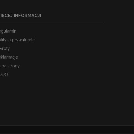
IĘCEJ INFORMACJI
egulamin
lityka prywatności
wroty
eklamacje
apa strony
ODO