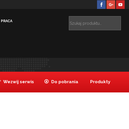
PRACA
ele
HOTEL HILTON DOUBLE TREE ŁÓDŹ
_kuchnia-
>
>
glowna_07_logo
Wezwij serwis
Do pobrania
Produkty