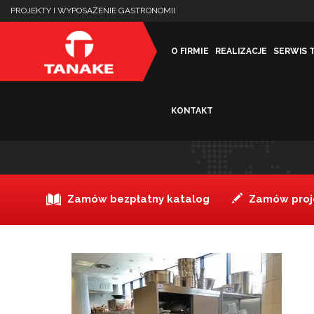
PROJEKTY I WYPOSAŻENIE GASTRONOMII
O FIRMIE
REALIZACJE
SERWIS 
KONTAKT
_kuchnia-glowna_07_logo
Zamów bezpłatny katalog
Zamów proje