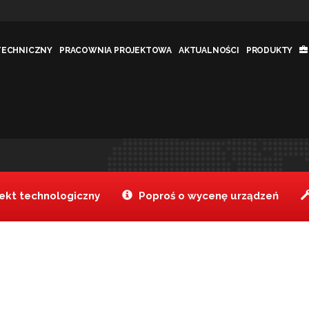
TECHNICZNY
PRACOWNIA PROJEKTOWA
AKTUALNOŚCI
PRODUKTY
Tanake
Realizacje
Hot
>
>
kt technologiczny
Poproś o wycenę urządzeń