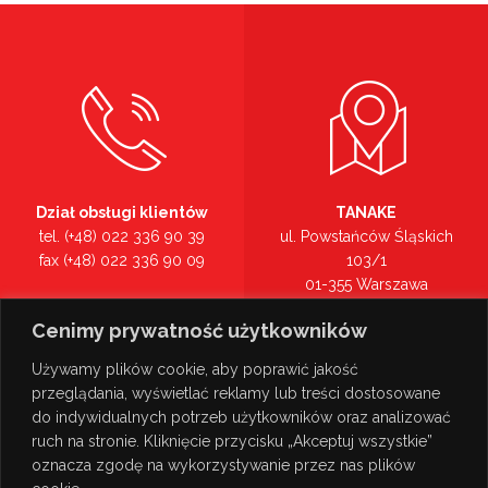
Dział obsługi klientów
TANAKE
tel. (+48) 022 336 90 39
ul. Powstańców Śląskich
fax (+48) 022 336 90 09
103/1
01-355 Warszawa
Recepcja
mazowieckie
Cenimy prywatność użytkowników
tel. (+48) 022 336 90 00
Zobacz na mapie >
Używamy plików cookie, aby poprawić jakość
przeglądania, wyświetlać reklamy lub treści dostosowane
do indywidualnych potrzeb użytkowników oraz analizować
ruch na stronie. Kliknięcie przycisku „Akceptuj wszystkie”
oznacza zgodę na wykorzystywanie przez nas plików