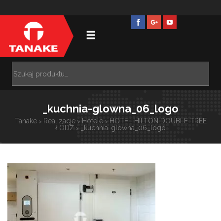
_kuchnia-glowna_06_logo
Tanake
Realizacje
Hotele
HOTEL HILTON DOUBLE TREE
>
>
>
ŁÓDŹ
_kuchnia-glowna_06_logo
>