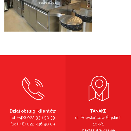
Dział obsługi klientów
TANAKE
tel. (+48) 022 336 90 39
ul. Powstańców Śląskich
fax (+48) 022 336 90 09
103/1
01-355 Warszawa