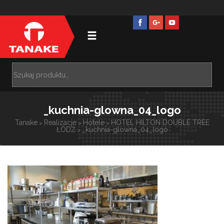
_kuchnia-glowna_04_logo
Tanake
Realizacje
Hotele
HOTEL HILTON DOUBLE TREE
>
>
>
ŁÓDŹ
_kuchnia-glowna_04_logo
>