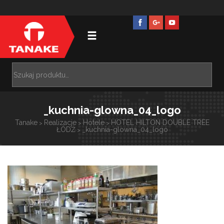
_kuchnia-glowna_04_logo
Tanake
Realizacje
Hotele
HOTEL HILTON DOUBLE TREE
>
>
>
ŁÓDŹ
_kuchnia-glowna_04_logo
>