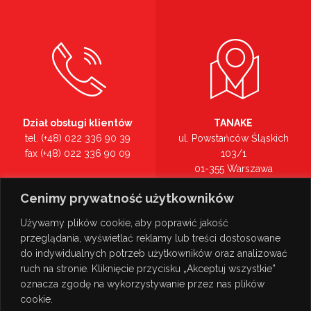
Dział obsługi klientów
TANAKE
tel. (+48) 022 336 90 39
ul. Powstańców Śląskich
fax (+48) 022 336 90 09
103/1
01-355 Warszawa
Recepcja
mazowieckie
Cenimy prywatność użytkowników
tel. (+48) 022 336 90 00
Zobacz na mapie >
Używamy plików cookie, aby poprawić jakość
przeglądania, wyświetlać reklamy lub treści dostosowane
do indywidualnych potrzeb użytkowników oraz analizować
ruch na stronie. Kliknięcie przycisku „Akceptuj wszystkie”
oznacza zgodę na wykorzystywanie przez nas plików
cookie.