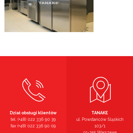
Dział obsługi klientów
TANAKE
tel. (+48) 022 336 90 39
ul. Powstańców Śląskich
fax (+48) 022 336 90 09
103/1
01-355 Warszawa