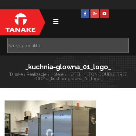
_kuchnia-glowna_01_logo_
Tanake
Realizacje
Hotele
HOTEL HILTON DOUBLE TREE
>
>
>
ŁÓDŹ
_kuchnia-glowna_01_logo_
>