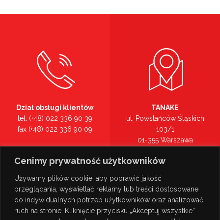
Dział obsługi klientów
TANAKE
tel. (+48) 022 336 90 39
ul. Powstańców Śląskich
fax (+48) 022 336 90 09
103/1
01-355 Warszawa
Recepcja
mazowieckie
Cenimy prywatność użytkowników
tel. (+48) 022 336 90 00
Zobacz na mapie >
Używamy plików cookie, aby poprawić jakość
przeglądania, wyświetlać reklamy lub treści dostosowane
do indywidualnych potrzeb użytkowników oraz analizować
ruch na stronie. Kliknięcie przycisku „Akceptuj wszystkie”