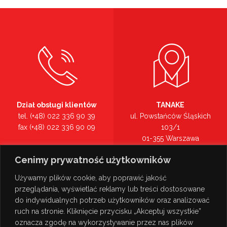
Dział obsługi klientów
TANAKE
tel. (+48) 022 336 90 39
ul. Powstańców Śląskich
fax (+48) 022 336 90 09
103/1
01-355 Warszawa
Recepcja
mazowieckie
Cenimy prywatność użytkowników
tel. (+48) 022 336 90 00
Zobacz na mapie >
Używamy plików cookie, aby poprawić jakość
przeglądania, wyświetlać reklamy lub treści dostosowane
do indywidualnych potrzeb użytkowników oraz analizować
ruch na stronie. Kliknięcie przycisku „Akceptuj wszystkie”
oznacza zgodę na wykorzystywanie przez nas plików