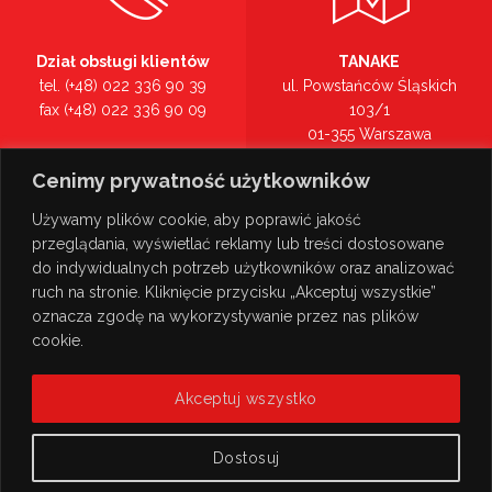
Dział obsługi klientów
TANAKE
tel. (+48) 022 336 90 39
ul. Powstańców Śląskich
fax (+48) 022 336 90 09
103/1
01-355 Warszawa
Recepcja
mazowieckie
Cenimy prywatność użytkowników
tel. (+48) 022 336 90 00
Zobacz na mapie >
Używamy plików cookie, aby poprawić jakość
przeglądania, wyświetlać reklamy lub treści dostosowane
do indywidualnych potrzeb użytkowników oraz analizować
ruch na stronie. Kliknięcie przycisku „Akceptuj wszystkie”
oznacza zgodę na wykorzystywanie przez nas plików
cookie.
Akceptuj wszystko
Dostosuj