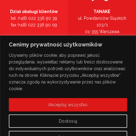
Dział obsługi klientów
TANAKE
tel. (+48) 022 336 90 39
ul. Powstańców Śląskich
fax (+48) 022 336 90 09
103/1
01-355 Warszawa
Recepcja
mazowieckie
Cenimy prywatność użytkowników
tel. (+48) 022 336 90 00
Zobacz na mapie >
Używamy plików cookie, aby poprawić jakość
przeglądania, wyświetlać reklamy lub treści dostosowane
do indywidualnych potrzeb użytkowników oraz analizować
ruch na stronie. Kliknięcie przycisku „Akceptuj wszystkie”
oznacza zgodę na wykorzystywanie przez nas plików
cookie.
Akceptuj wszystko
Dostosuj