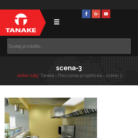
scena-3
Jesteś tutaj:
Tanake
Pracownia projektowa
scena-3
>
>