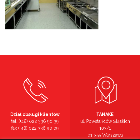
Dział obsługi klientów
TANAKE
tel. (+48) 022 336 90 39
ul. Powstańców Śląskich
fax (+48) 022 336 90 09
103/1
01-355 Warszawa